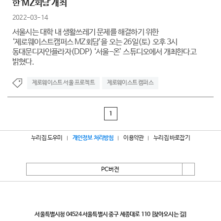
한‘MZ회담’개최
2022-03-14
서울시는 대학 내 생활쓰레기 문제를 해결하기 위한
‘제로웨이스트캠퍼스 MZ회담’을 오는 26일(토) 오후 3시
동대문디자인플라자(DDP) ‘서울-온’ 스튜디오에서 개최한다고
밝혔다.
제로웨이스트 서울 프로젝트
제로웨이스트 캠퍼스
1
누리집 도우미
개인정보 처리방침
이용약관
누리집 바로잡기
PC버전
서울특별시
서울특별시청 04524 서울특별시 중구 세종대로 110
[찾아오시는 길]