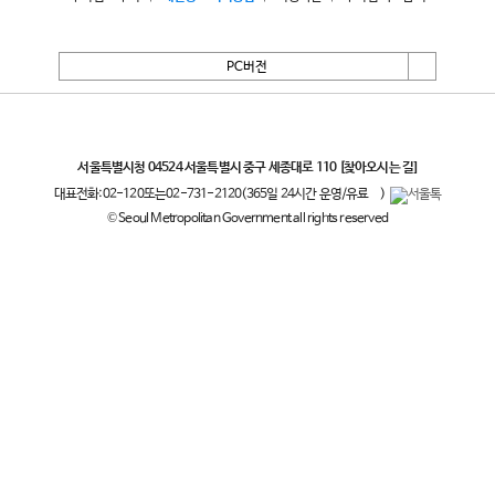
PC버전
서울특별시
서울특별시청 04524 서울특별시 중구 세종대로 110
[찾아오시는 길]
대표전화:
02-120
또는
02-731-2120
(365일 24시간 운영/유료
)
© Seoul Metropolitan Government all rights reserved