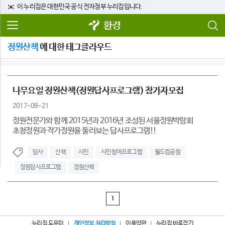
이 누리집은 대한민국 공식 전자정부 누리집입니다.
환경
정원산책
에 대한 태그클라우드
나무요일 정원산책(정원답사프로그램) 참가자모집
2017-08-21
정원전문가와 함께 2015년과 2016년 조성된 서울정원박람회
초청정원과 작가정원을 둘러보는 답사프로그램!!
답사
산책
시민
시민참여프로그램
월드컵공원
정원답사프로그램
정원산책
1
누리집 도우미
개인정보 처리방침
이용약관
누리집 바로잡기