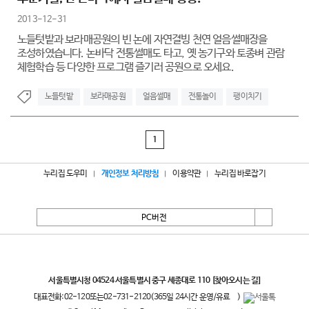
2013-12-31
노들텃밭과 보라매공원의 빈 논에 자연결빙 천연 얼음썰매장을
조성하였습니다. 논바닥 전통썰매도 타고, 옛 농기구와 토종벼 관람
체험학습 등 다양한 프로그램 즐기러 공원으로 오세요.
노들텃밭
보라매공원
얼음썰매
전통놀이
팽이치기
1
누리집 도우미
개인정보 처리방침
이용약관
누리집 바로잡기
PC버전
서울특별시
서울특별시청 04524 서울특별시 중구 세종대로 110
[찾아오시는 길]
대표전화:
02-120
또는
02-731-2120
(365일 24시간 운영/유료
)