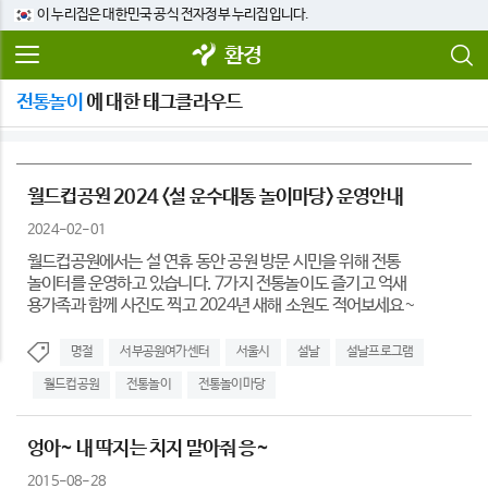
이 누리집은 대한민국 공식 전자정부 누리집입니다.
환경
전통놀이
에 대한 태그클라우드
월드컵공원 2024 <설 운수대통 놀이마당> 운영안내
2024-02-01
월드컵공원에서는 설 연휴 동안 공원 방문 시민을 위해 전통
놀이터를 운영하고 있습니다. 7가지 전통놀이도 즐기고 억새
용가족과 함께 사진도 찍고 2024년 새해 소원도 적어보세요~
명절
서부공원여가센터
서울시
설날
설날프로그램
월드컵공원
전통놀이
전통놀이마당
엉아~ 내 딱지는 치지 말아줘 응~
2015-08-28