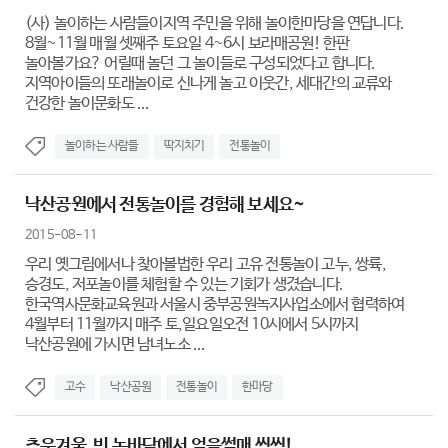
(사) 놀이하는 사람들이지역 주민을 위해 놀이한마당을 연답니다.
8월~11월 매월 셋째주 토요일 4~6시 보라매공원! 한판
놀아볼가요? 어릴때 놀던 그 놀이들로 구성되었다고 합니다.
지역아이들의 또래놀이로 신나게 놀고 이웃간, 세대간의 교류와
건강한 놀이문화도 ...
놀이하는 사람들
딱지치기
전통놀이
낙산공원에서 전통놀이를 경험해 보세요~
2015-08-11
우리 옛그림에서나 찾아볼법한 우리 고유 전통놀이 고누, 쌍륙,
승경도, 저포놀이를 체험할 수 있는 기회가 생겼습니다.
한국역사문화교육원과 서울시 중부공원녹지사업소에서 협력하여
4월부터 11월까지 매주 토,일요일오전 10시에서 5시까지
낙산공원에 가시면 남녀노소 ...
고수
낙산공원
전통놀이
한마당
추운겨울, 빈 논바닥에서 얼음썰매 씽씽!