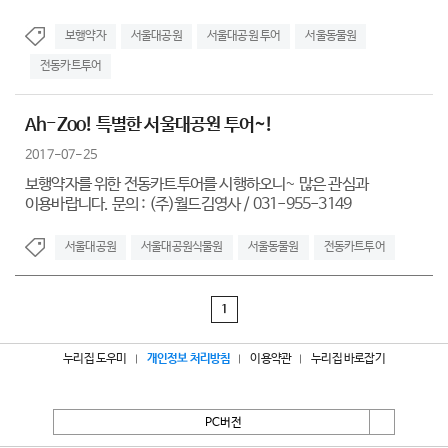
보행약자
서울대공원
서울대공원 투어
서울동물원
전동카트투어
Ah-Zoo! 특별한 서울대공원 투어~!
2017-07-25
보행약자를 위한 전동카트투어를 시행하오니~ 많은 관심과
이용바랍니다. 문의 : (주)월드김영사 / 031-955-3149
서울대공원
서울대공원식물원
서울동물원
전동카트투어
1
누리집 도우미
개인정보 처리방침
이용약관
누리집 바로잡기
PC버전