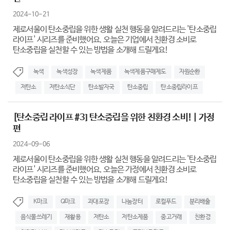
2024-10-21
제로서울이 탄소중립을 위한 생활 실천 행동을 알려드리는 '탄소중립
라이프' 시리즈를 준비했어요. 오늘은 기업에서 친환경 소비로
탄소중립을 실천할 수 있는 방법을 소개해 드릴게요!
녹색
녹색성장
녹색제품
녹색제품구매제도
자원순환
저탄소
저탄소식단
탄소발자국
탄소중립
탄소중립라이프
[탄소중립 라이프 #3] 탄소중립을 위한 친환경 소비! | 가정
편
2024-09-06
제로서울이 탄소중립을 위한 생활 실천 행동을 알려드리는 '탄소중립
라이프' 시리즈를 준비했어요. 오늘은 가정에서 친환경 소비로
탄소중립을 실천할 수 있는 방법을 소개해 드릴게요!
K마크
Q마크
과대포장
나눔장터
로컬푸드
분리배출
음식물쓰레기
재활용
저탄소
저탄소제품
중고거래
친환경