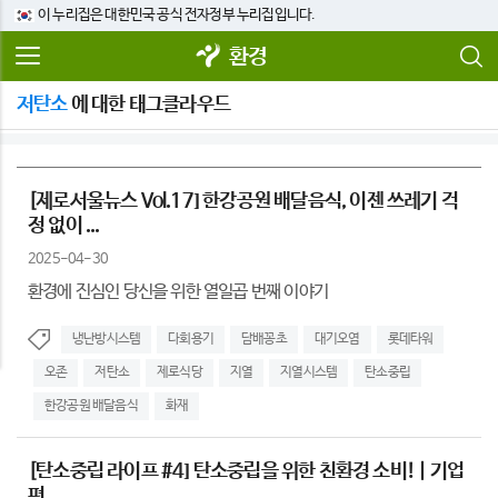
이 누리집은 대한민국 공식 전자정부 누리집입니다.
환경
저탄소
에 대한 태그클라우드
[제로서울뉴스 Vol.17] 한강공원 배달음식, 이젠 쓰레기 걱
정 없이 ...
2025-04-30
환경에 진심인 당신을 위한 열일곱 번째 이야기
냉난방시스템
다회용기
담배꽁초
대기오염
롯데타워
오존
저탄소
제로식당
지열
지열시스템
탄소중립
한강공원 배달음식
화재
[탄소중립 라이프 #4] 탄소중립을 위한 친환경 소비! | 기업
편