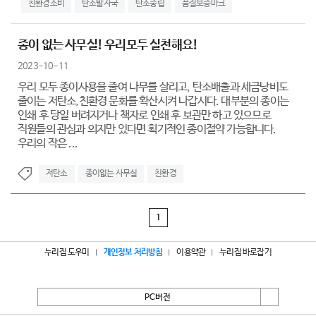
친환경소비
탄소발자국
탄소중립
품질보증마크
종이 없는 사무실! 우리모두 실천해요!
2023-10-11
우리 모두 종이사용을 줄여 나무를 살리고, 탄소배출과 세금낭비도
줄이는 저탄소,친환경 문화를 확산시켜 나갑시다. 대부분의 종이는
인쇄 후 당일 버려지거나 책자로 인쇄 후 보관만 하고 있으므로
직원들의 관심과 의지만 있다면 획기적인 종이절약 가능합니다.
우리의 작은 ...
저탄소
종이없는 사무실
친환경
1
누리집 도우미
개인정보 처리방침
이용약관
누리집 바로잡기
PC버전