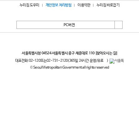
누리집 도우미
개인정보 처리방침
이용약관
누리집 바로잡기
PC버전
서울특별시
서울특별시청 04524 서울특별시 중구 세종대로 110
[찾아오시는 길]
대표전화:
02-120
또는
02-731-2120
(365일 24시간 운영/유료
)
© Seoul Metropolitan Government all rights reserved