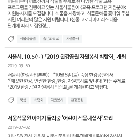
어린이부터 어르신까지 식물을 주제로 한 다양한 식물 교육
프로그램을 진행하고 있는 서울식물원이 <교육 프로그램 지원분야>
자원봉사자를 모집합니다. 식물을 사랑하고, 식물문화를 꽃피워 주실
시민 여러분의 많은 지원 바랍니다.(신종 코로나바이러스 대응
단계에 따라 모집일정...
서울식물원
숲문화학교
자원봉사
서울시, 10.5(토) 「2019 한강공원 자원봉사 박람회」 개최
2019-09-30
서울시(한강사업본부)는 “10월 5일(토) 뚝섬 한강공원에서
‘「깨끗한 한강, 안전한 한강」한강, 자원봉사로 빛나다!’라는 주제로
「2019 한강공원 자원봉사 박람회」를 개최한다고 밝혔다.
뚝섬
박람회
자원봉사
한강공원
서울식물원 이야기 들려줄 '어린이 식물해설사' 모집
2019-07-02
지난 5월 정식 개원한 서울식물원이 방문객에게 어린이의 참신한