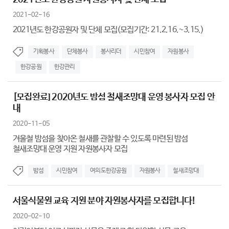
2021-02-16
2021년도 한강공원자 및 단체 모집(모집기간: 21.2.16.~3.15.)
기획봉사
단체봉사
봉사리더
시민참여
자원봉사
한강공원
한강관리
[모집완료] 2020년도 밤섬 철새조망대 운영 봉사자 모집 안
내
2020-11-05
겨울철 밤섬을 찾아온 철새를 관찰할 수 있도록 마련된 밤섬
철새조망대 운영 지원 자원봉사자 모집
밤섬
시민참여
여의도한강공원
자원봉사
철새조망대
서울식물원 교육 지원 분야 자원봉사자를 모집합니다!
2020-02-10