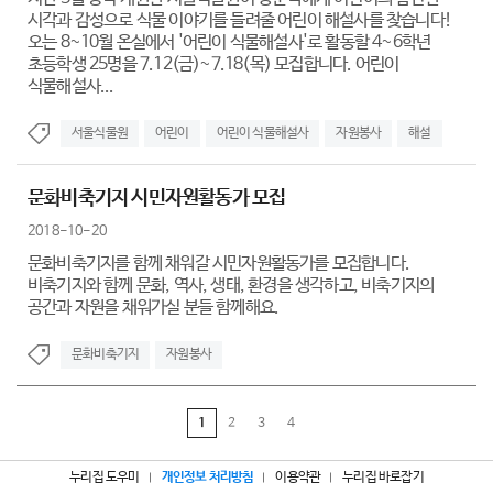
시각과 감성으로 식물 이야기를 들려줄 어린이 해설사를 찾습니다!
오는 8~10월 온실에서 '어린이 식물해설사'로 활동할 4~6학년
초등학생 25명을 7.12(금)~7.18(목) 모집합니다. 어린이
식물해설사...
서울식물원
어린이
어린이 식물해설사
자원봉사
해설
문화비축기지 시민자원활동가 모집
2018-10-20
문화비축기지를 함께 채워갈 시민자원활동가를 모집합니다.
비축기지와 함께 문화, 역사, 생태, 환경을 생각하고, 비축기지의
공간과 자원을 채워가실 분들 함께해요.
문화비축기지
자원봉사
1
2
3
4
누리집 도우미
개인정보 처리방침
이용약관
누리집 바로잡기