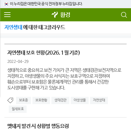
이 누리집은 대한민국 공식 전자정부 누리집입니다.
환경
자연생태
에 대한 태그클라우드
자연생태 보호 현황(2026. 1월 기준)
2022-04-29
생태적으로 중요하고 보전 가치가 큰 지역은 생태경관보전지역으로
지정하고, 야생생물의 주요 서식지는 보호구역으로 지정하여
훼손으로부터 보호함은 물론체계적인 관리를 통해서 건강한
도시생태를 구현해 가고 있습니다.
보호종
보호현황
생태경관
야생생물
자연생태
철새보호
멧돼지 발견 시 상황별 행동요령