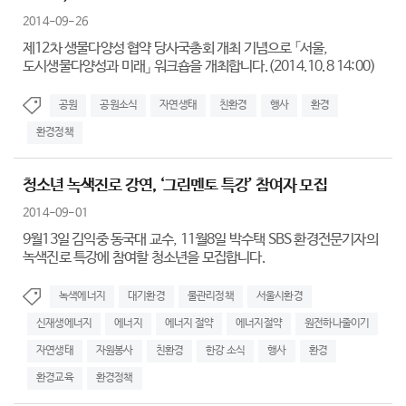
2014-09-26
제12차 생물다양성 협약 당사국총회 개최 기념으로 「서울,
도시생물다양성과 미래」 워크숍을 개최합니다.(2014.10.8 14:00)
공원
공원소식
자연생태
친환경
행사
환경
환경정책
청소년 녹색진로 강연, ‘그린멘토 특강’ 참여자 모집
2014-09-01
9월13일 김익중 동국대 교수, 11월8일 박수택 SBS 환경전문기자의
녹색진로 특강에 참여할 청소년을 모집합니다.
녹색에너지
대기환경
물관리정책
서울시환경
신재생에너지
에너지
에너지 절약
에너지절약
원전하나줄이기
자연생태
자원봉사
친환경
한강 소식
행사
환경
환경교육
환경정책