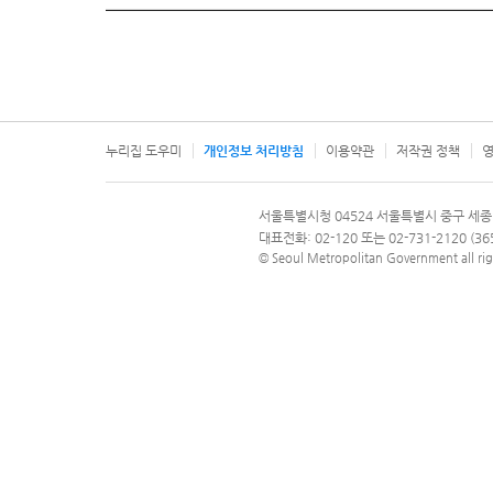
누리집 도우미
개인정보 처리방침
이용약관
저작권 정책
영
서울특별시
서울특별시청 04524 서울특별시 중구 세종
문의 전화번호 120, 120 다산콜재단
대표전화: 02-120 또는 02-731-2120 (
© Seoul Metropolitan Government all rig