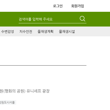
로그인
회원가입
검색어를 입력해 주세요
수변감성
치수안전
물재생계획
물재생시설
드컵공원(평화의 공원) 유니세프 광장
정원도시서울