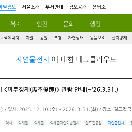
야별정보
서울소개
부서안내
정보공개
응답소
복지
안전
문화
행정
녹색에너지
자원
공원
조경
자연생태
동물보호
산지방재
자연물전시
에 대한 태그클라우드
마부정제(馬不停蹄)> 관람 안내(~'26.3.31.)
시: 2025. 12. 10.(수) ~ 2026. 3. 31.(화) / 장소: 월
억새
억새말
억새풀
억새풀자연미술전시
월드컵공원
자연물전시