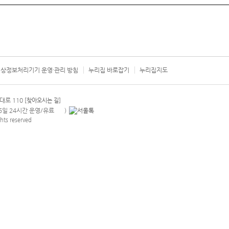
상정보처리기기 운영·관리 방침
누리집 바로잡기
누리집지도
서울시 카
대로 110
[찾아오시는 길]
365일 24시간 운영/유료
)
안내팝업 열기
hts reserved