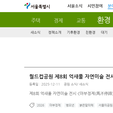
서울특별시
서울소식
시민참여
분
환경
주택
경제
교통
새소식
정책소개
기후환경
친환경
대기
월드컵공원 제8회 억새풀 자연미술 전시 <
등록일 : 2025-12-11
공원 소식
/
새소식
제8회 억새풀 자연미술 전시 <마부정제(馬不停蹄)> / 일
2026
마부정제
병오년
붉은말의해
서울의공원