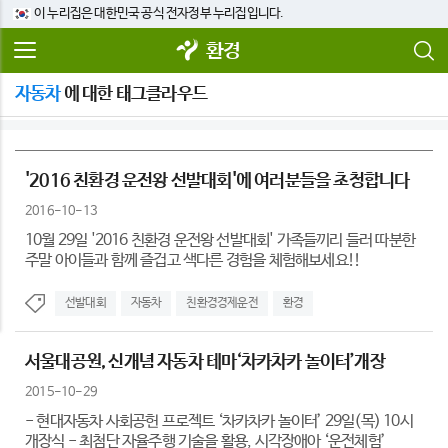
이 누리집은 대한민국 공식 전자정부 누리집입니다.
환경
자동차
에 대한 태그클라우드
'2016 친환경 운전왕 선발대회'에 여러분들을 초청합니다
2016-10-13
10월 29일 '2016 친환경 운전왕 선발대회' 가족들끼리 들러 따분한
주말 아이들과 함께 즐겁고 색다른 경험을 체험해보세요!!
선발대회
자동차
친환경경제운전
환경
서울대공원, 신개념 자동차 테마‘차카차카 놀이터’개장
2015-10-29
- 현대자동차 사회공헌 프로젝트 ‘차카차카 놀이터’ 29일(목) 10시
개장식 - 최첨단 자율주행 기술을 활용, 시각장애아 ‘운전체험’