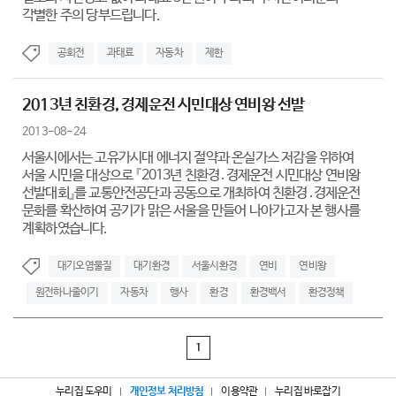
각별한 주의 당부드립니다.
공회전
과태료
자동차
제한
2013년 친환경, 경제운전 시민대상 연비왕 선발
2013-08-24
서울시에서는 고유가시대 에너지 절약과 온실가스 저감을 위하여
서울 시민을 대상으로 『2013년 친환경․경제운전 시민대상 연비왕
선발대회』를 교통안전공단과 공동으로 개최하여 친환경․경제운전
문화를 확산하여 공기가 맑은 서울을 만들어 나아가고자 본 행사를
계획하였습니다.
대기오염물질
대기환경
서울시환경
연비
연비왕
원전하나줄이기
자동차
행사
환경
환경백서
환경정책
1
누리집 도우미
개인정보 처리방침
이용약관
누리집 바로잡기