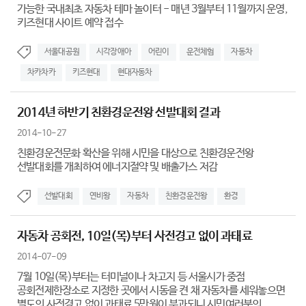
가능한 국내최초 자동차 테마 놀이터 - 매년 3월부터 11월까지 운영,
키즈현대 사이트 예약 접수
서울대공원
시각장애아
어린이
운전체험
자동차
차카차카
키즈현대
현대자동차
2014년 하반기 친환경운전왕 선발대회 결과
2014-10-27
친환경운전문화 확산을 위해 시민을 대상으로 친환경운전왕
선발대회를 개최하여 에너지절약 및 배출가스 저감
선발대회
연비왕
자동차
친환경운전왕
환경
자동차 공회전, 10일(목)부터 사전경고 없이 과태료
2014-07-09
7월 10일(목)부터는 터미널이나 차고지 등 서울시가 중점
공회전제한장소로 지정한 곳에서 시동을 켠 채 자동차를 세워놓으면
별도의 사전경고 없이 과태료 5만원이 부과되니 시민여러분의