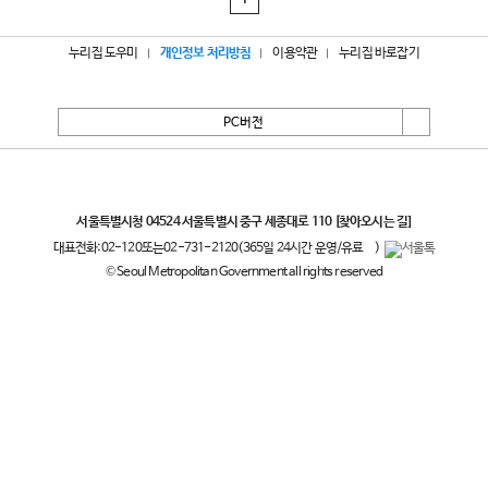
1
누리집 도우미
개인정보 처리방침
이용약관
누리집 바로잡기
PC버전
서울특별시
서울특별시청 04524 서울특별시 중구 세종대로 110
[찾아오시는 길]
대표전화:
02-120
또는
02-731-2120
(365일 24시간 운영/유료
)
© Seoul Metropolitan Government all rights reserved