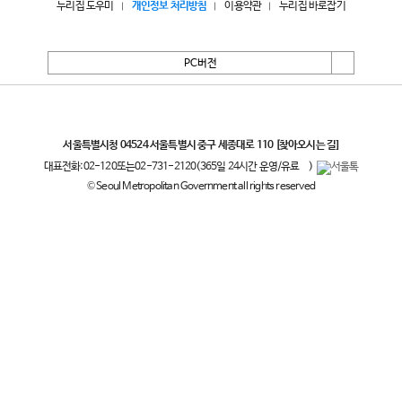
누리집 도우미
개인정보 처리방침
이용약관
누리집 바로잡기
PC버전
서울특별시
서울특별시청 04524 서울특별시 중구 세종대로 110
[찾아오시는 길]
대표전화:
02-120
또는
02-731-2120
(365일 24시간 운영/유료
)
© Seoul Metropolitan Government all rights reserved