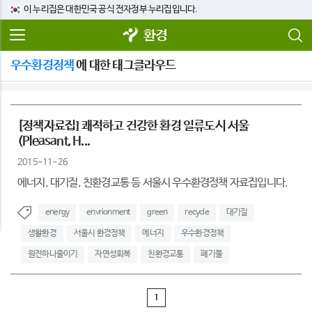
이 누리집은 대한민국 공식 전자정부 누리집입니다.
환경
우수환경정책
에 대한 태그클라우드
[정책자료집] 쾌적하고 건강한 환경 일류도시 서울
(Pleasant, H...
2015-11-26
에너지, 대기질, 친환경교통 등 서울시 우수환경정책 자료집입니다.
energy
envrionment
green
recycle
대기질
생활환경
서울시 환경정책
에너지
우수환경정책
원전하나줄이기
자연성회복
친환경교통
폐기물
1