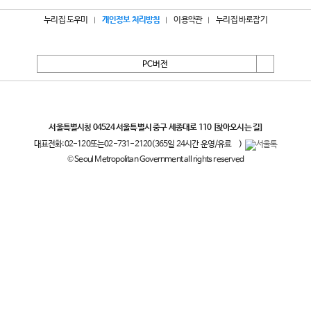
누리집 도우미
개인정보 처리방침
이용약관
누리집 바로잡기
PC버전
서울특별시
서울특별시청 04524 서울특별시 중구 세종대로 110
[찾아오시는 길]
대표전화:
02-120
또는
02-731-2120
(365일 24시간 운영/유료
)
© Seoul Metropolitan Government all rights reserved