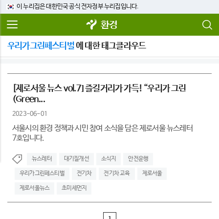
이 누리집은 대한민국 공식 전자정부 누리집입니다.
환경
우리가그린페스티벌
에 대한 태그클라우드
[제로서울 뉴스 vol.7] 즐길거리가 가득! “우리가 그린
(Green...
2023-06-01
서울시의 환경 정책과 시민 참여 소식을 담은 제로서울 뉴스레터
7호입니다.
뉴스레터
대기질개선
소식지
안전운행
우리가그린페스티벌
전기차
전기차 교육
제로서울
제로서울뉴스
초미세먼지