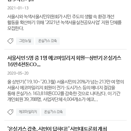
2021-01-13
서울시와 녹색서울시민위원회가 시민 주도의 생활 속 환경 개선
활동을 확산하기 위해 ‘2021년 녹색서울실천공모사업’ 지원 단체를
모집한다.
그린뉴딜
온실가스 감축
서울시민 5명 중 1명 에코마일리지 회원…상반기 온실가스
16만4천톤CO...
2020-05-20
올 상반기(’19.10~’20.3월) 서울시민의 20%가 넘는 213만 여 명의
서울시 에코마일리지 회원이 전기·도시가스 등의 에너지 절감을
통해 온실가스 163,818톤CO2를 감축한 것으로 나타났다. 이 기간
개인회원 39,788명, 사업자단체 4,004개소가 에코...
에코마일리지
온실가스 감축
'온실가스 감축, 시민이 답하다!' 시민대토론회 개최