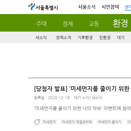
서울특별시
서울소식
시민참여
분
환경
주택
경제
교통
새소식
정책소개
기후환경
친환경
대기
[당첨자 발표] ‘미세먼지를 줄이기 위한
등록일 : 2020-12-18
대기 소식
/
새소식
‘미세먼지를 줄이기 위한 나의 약속’ 이벤트에 참여
미세먼지
미세먼지 계절관리제
미세먼지 줄이기
미