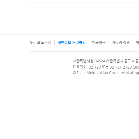
누리집 도우미
개인정보 처리방침
이용약관
저작권 정책
영
서울특별시
서울특별시청 04524 서울특별시 중구 세종
문의 전화번호 120, 120 다산콜재단
대표전화: 02-120 또는 02-731-2120 (
© Seoul Metropolitan Government all rig