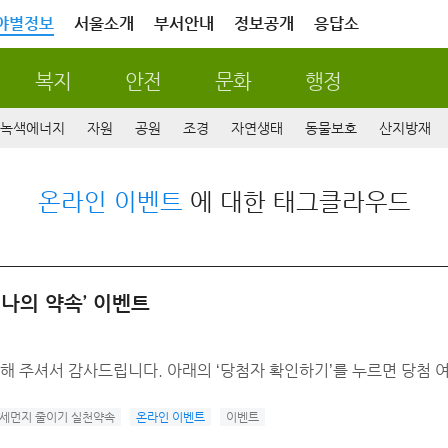
야별정보
서울소개
부서안내
정보공개
응답소
복지
안전
문화
행정
녹색에너지
자원
공원
조경
자연생태
동물보호
산지방재
온라인 이벤트
에 대한 태그클라우드
 나의 약속’ 이벤트
해 주셔서 감사드립니다. 아래의 ‘당첨자 확인하기’를 누르면 당첨 여
세먼지 줄이기 실천약속
온라인 이벤트
이벤트