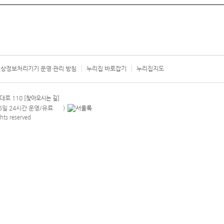
상정보처리기기 운영·관리 방침
누리집 바로잡기
누리집지도
서울시 카
대로 110
[찾아오시는 길]
365일 24시간 운영/유료
)
안내팝업 열기
hts reserved