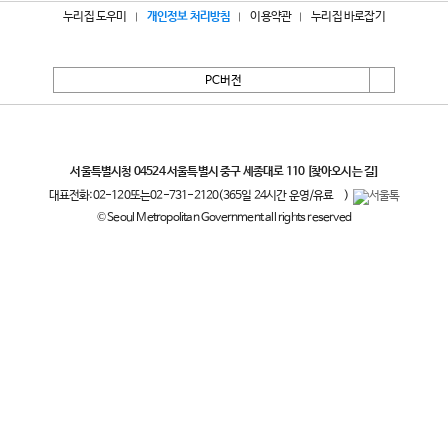
누리집 도우미
개인정보 처리방침
이용약관
누리집 바로잡기
PC버전
서울특별시
서울특별시청 04524 서울특별시 중구 세종대로 110
[찾아오시는 길]
대표전화:
02-120
또는
02-731-2120
(365일 24시간 운영/유료
)
© Seoul Metropolitan Government all rights reserved