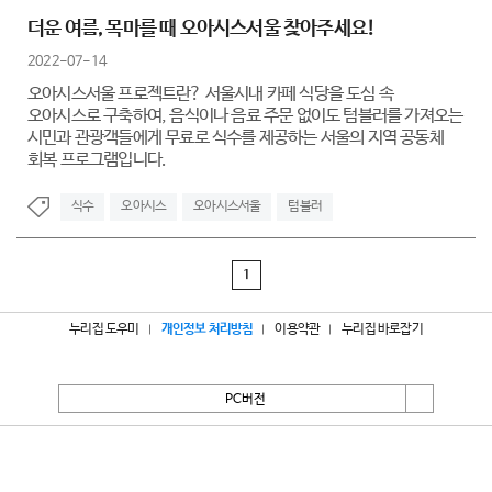
더운 여름, 목마를 때 오아시스서울 찾아주세요!
2022-07-14
오아시스서울 프로젝트란? 서울시내 카페 식당을 도심 속
오아시스로 구축하여, 음식이나 음료 주문 없이도 텀블러를 가져오는
시민과 관광객들에게 무료로 식수를 제공하는 서울의 지역 공동체
회복 프로그램입니다.
식수
오아시스
오아시스서울
텀블러
1
누리집 도우미
개인정보 처리방침
이용약관
누리집 바로잡기
PC버전
서울특별시