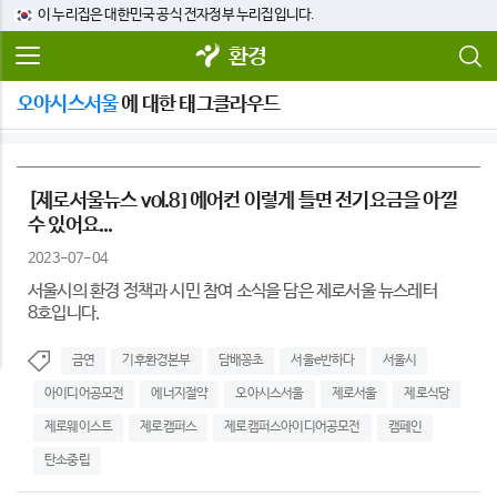
이 누리집은 대한민국 공식 전자정부 누리집입니다.
환경
오아시스서울
에 대한 태그클라우드
[제로서울뉴스 vol.8] 에어컨 이렇게 틀면 전기요금을 아낄
수 있어요...
2023-07-04
서울시의 환경 정책과 시민 참여 소식을 담은 제로서울 뉴스레터
8호입니다.
금연
기후환경본부
담배꽁초
서울e반하다
서울시
아이디어공모전
에너지절약
오아시스서울
제로서울
제로식당
제로웨이스트
제로캠퍼스
제로캠퍼스아이디어공모전
캠페인
탄소중립