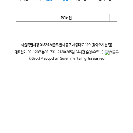
PC버전
서울특별시
서울특별시청 04524 서울특별시 중구 세종대로 110
[찾아오시는 길]
대표전화:
02-120
또는
02-731-2120
(365일 24시간 운영/유료
)
© Seoul Metropolitan Government all rights reserved