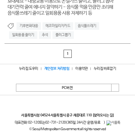
보내세요 - 대중교통 이용으로 온실가스 줄이고, 플러그 뽑아
대기전력 줄여 에너지 절약하기 - 음식물 먹을 만큼만 조리해
음식물쓰레기 줄이고 일회용품 사용 자제하기 등
기후변화대응
에코마일리지카드
음식물쓰레기
일회용품 줄이기
추석
플러그뽑기
1
누리집 도우미
개인정보 처리방침
이용약관
누리집 바로잡기
PC버전
서울특별시
서울특별시청 04524 서울특별시 중구 세종대로 110
[찾아오시는 길]
대표전화:
02-120
또는
02-731-2120
(365일 24시간 운영/유료
)
© Seoul Metropolitan Government all rights reserved