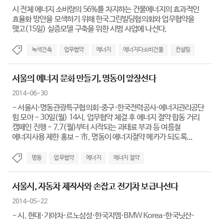
시 전체 에너지 소비량의 56%를 차지하는 건물에너지의 효과적인
효율화 방안을 모색하기 위해 한국그린빌딩협의회와 업무협약을
맺고(15일) 실증모델 구축을 위한 시범 사업에 나선다.
녹색건축
업무협약
에너지
에너지다소비건물
컨설팅
서울의 에너지 문화 만들기, 명동이 앞장선다
2014-06-30
- 서울시·명동관광특구협의회·중구·한국전력공사·에너지관리공단
힘 모아 - 30일(월) 14시, 업무협약 체결 후 에너지 절약 합동 거리
캠페인 진행 - 7.7(월)부터 시작되는 과태료 부과 등 여름철
에너지사용 제한 홍보 - 市, 명동이 에너지절약 메카가 되도록...
명동
업무협약
에너지
에너지 절약
서울시, 자동차 제작사와 손잡고 전기차 보급나선다
2014-05-22
- 시, 현대·기아차·르노삼성·한국지엠·BMW Korea·한국닛산·