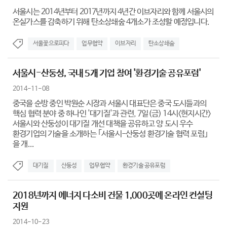
서울시는 2014년부터 2017년까지 4년간 이브자리와 함께 서울시의
온실가스를 감축하기 위해 탄소상쇄숲 4개소가 조성할 예정입니다.
서울꽃으로피다
업무협약
이브자리
탄소상쇄숲
서울시-산둥성, 국내 5개 기업 참여 '환경기술 공유포럼'
2014-11-08
중국을 순방 중인 박원순 시장과 서울시 대표단은 중국 도시들과의
핵심 협력 분야 중 하나인 '대기질'과 관련, 7일(금) 14시<현지시간>
서울시와 산둥성이 대기질 개선 대책을 공유하고 양 도시 우수
환경기업의 기술을 소개하는 ｢서울시-산둥성 환경기술 협력 포럼｣
을 개...
대기질
산둥성
업무협약
환경기술 공유포럼
2018년까지 에너지 다소비 건물 1,000곳에 온라인 컨설팅
지원
2014-10-23