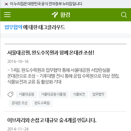
이 누리집은 대한민국 공식 전자정부 누리집입니다.
환경
업무협약
에 대한 태그클라우드
서울대공원, 완도수목원과 함께 온대관 조성!
2016-10-16
- 14일, 완도수목원과 업무협약 통해 서울대공원 서양란실을
온대관으로 조성 - 기후대별 전시 통해 공립 수목원으로 위상 정립,
식물보전과 교류 등 활성화 기대
서울대공원
서울대공원 식물원
식물보전
업무협약
온대관 조성
완도수목원
이브자리와 손잡고 대규모 숲 4개를 만듭니다.
2014-11-24