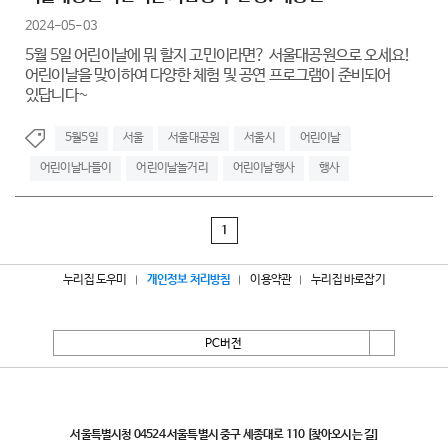
2024-05-03
5월 5일 어린이날에 뭐 할지 고민이라면? 서울대공원으로 오세요!
어린이날을 맞이하여 다양한 체험 및 공연 프로그램이 준비되어
있답니다~
5월5일
서울
서울대공원
서울시
어린이날
어린이날나들이
어린이날놀거리
어린이날행사
행사
1
누리집 도우미
개인정보 처리방침
이용약관
누리집 바로잡기
PC버전
서울특별시
서울특별시청 04524 서울특별시 중구 세종대로 110
[찾아오시는 길]