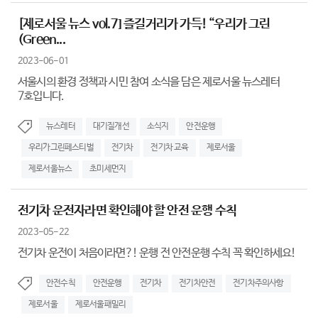
[제로서울 뉴스 vol.7] 즐길거리가 가득! “우리가 그린
(Green...
2023-06-01
서울시의 환경 정책과 시민 참여 소식을 담은 제로서울 뉴스레터
7호입니다.
뉴스레터
대기질개선
소식지
안전운행
우리가그린페스티벌
전기차
전기차 교육
제로서울
제로서울뉴스
초미세먼지
전기차 운전자라면 확인해야 할 안전 운행 수칙
2023-05-22
전기차 운전이 처음이라면?! 운행 전 안전운행 수칙 꼭 확인하세요!
안전수칙
안전운행
전기차
전기차안전
전기차주의사항
제로서울
제로서울패밀리