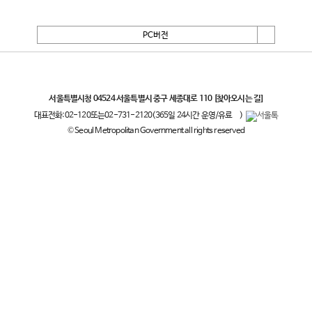
PC버전
서울특별시
서울특별시청 04524 서울특별시 중구 세종대로 110
[찾아오시는 길]
대표전화:
02-120
또는
02-731-2120
(365일 24시간 운영/유료
)
© Seoul Metropolitan Government all rights reserved