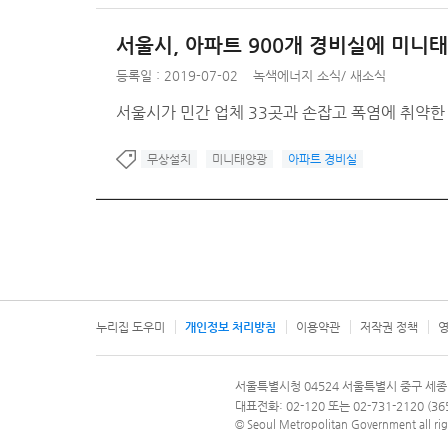
서울시, 아파트 900개 경비실에 미니
등록일 : 2019-07-02
녹색에너지 소식
/
새소식
서울시가 민간 업체 33곳과 손잡고 폭염에 취약한
무상설치
미니태양광
아파트 경비실
누리집 도우미
개인정보 처리방침
이용약관
저작권 정책
영
서울특별시
서울특별시청 04524 서울특별시 중구 세종
문의 전화번호 120, 120 다산콜재단
대표전화: 02-120 또는 02-731-2120 (
© Seoul Metropolitan Government all rig