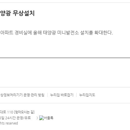
태양광 무상설치
 아파트 경비실에 올해 태양광 미니발전소 설치를 확대한다.
상정보처리기기 운영·관리 방침
누리집 바로잡기
누리집지도
서울시 카
대로 110
[찾아오시는 길]
365일 24시간 운영/유료
)
안내팝업 열기
hts reserved