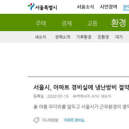
서울특별시
서울소식
시민참여
분
환경
주택
경제
교통
새소식
정책소개
기후환경
친환경
대기
서울시, 아파트 경비실에 냉난방비 절약
등록일 : 2020-05-19
녹색에너지 소식
/
새소식
올 여름 무더위를 앞두고 서울시가 근무환경이 열
미니태양광
아파트 경비실