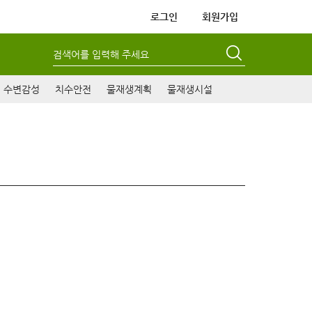
로그인
회원가입
검색어를 입력해 주세요
수변감성
치수안전
물재생계획
물재생시설