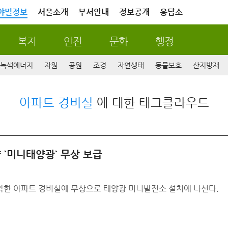
야별정보
서울소개
부서안내
정보공개
응답소
복지
안전
문화
행정
녹색에너지
자원
공원
조경
자연생태
동물보호
산지방재
아파트 경비실
에 대한 태그클라우드
 `미니태양광` 무상 보급
악한 아파트 경비실에 무상으로 태양광 미니발전소 설치에 나선다.