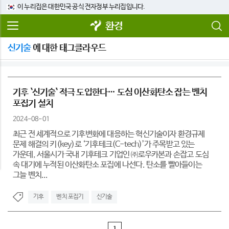
이 누리집은 대한민국 공식 전자정부 누리집입니다.
환경
신기술
에 대한 태그클라우드
기후 `신기술` 적극 도입한다… 도심 이산화탄소 잡는 벤치
포집기 설치
2024-08-01
최근 전 세계적으로 기후변화에 대응하는 혁신기술이자 환경규제
문제 해결의 키(key)로 ‘기후테크(C-tech)’가 주목받고 있는
가운데, 서울시가 국내 기후테크 기업인 ㈜로우카본과 손잡고 도심
속 대기에 누적된 이산화탄소 포집에 나선다. 탄소를 빨아들이는
그늘 벤치...
기후
벤치 포집기
신기술