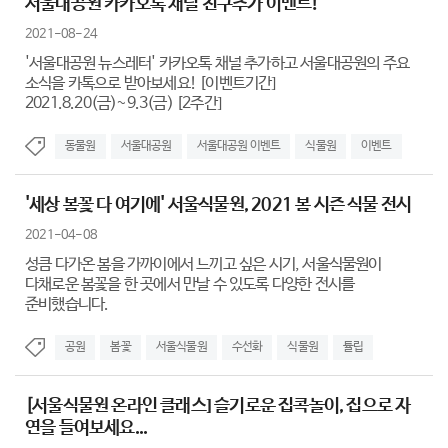
서울대공원 카카오톡 채널 친구추가 이벤트!
2021-08-24
'서울대공원 뉴스레터' 카카오톡 채널 추가하고 서울대공원의 주요
소식을 카톡으로 받아보세요! [이벤트기간]
2021.8.20(금)~9.3(금) [2주간]
동물원
서울대공원
서울대공원 이벤트
식물원
이벤트
'세상 봄꽃 다 여기에' 서울식물원, 2021 봄 시즌 식물 전시
2021-04-08
성큼 다가온 봄을 가까이에서 느끼고 싶은 시기, 서울식물원이
다채로운 봄꽃을 한 곳에서 만날 수 있도록 다양한 전시를
준비했습니다.
공원
봄꽃
서울식물원
수선화
식물원
튤립
[서울식물원 온라인 클래스] 슬기로운 집콕놀이, 집으로 자
연을 들여보세요...