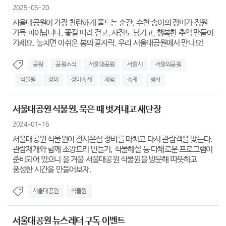
2025-05-20
서울대공원이 가장 찬란하게 물드는 순간, 수천 송이의 장미가 정원
가득 피어납니다. 꽃길 따라 걷고, 사진도 남기고, 행복한 추억 만들어
가세요. 놓치면 아쉬운 봄의 끝자락, 우리 서울대공원에서 만나요!
공원
공원소식
서울대공원
서울시
서울의공원
식물원
장미
장미축제
체험
축제
행사
서울대공원 식물원, 묵은 때 벗겨내고 새단장
2024-01-16
서울대공원 식물원이 전시온실 정비를 마치고 다시 관람객을 맞는다.
관람재개와 함께 소망트리 만들기, 식물해설 등 다채로운 프로그램이
준비되어 있으니 올 겨울 서울대공원 식물원을 방문해 따뜻하고
풍성한 시간을 만들어보자.
서울대공원
식물원
서울대공원 뉴스레터 구독 이벤트