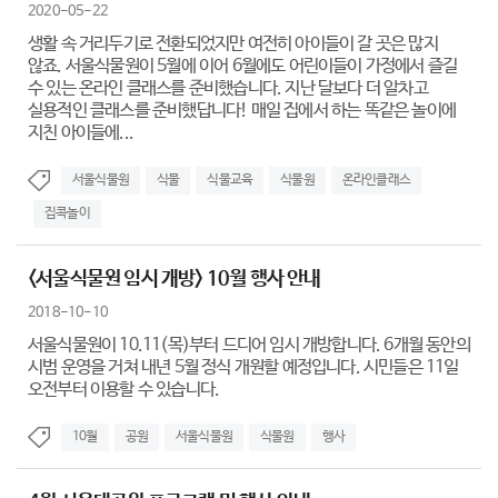
2020-05-22
생활 속 거리두기로 전환되었지만 여전히 아이들이 갈 곳은 많지
않죠. 서울식물원이 5월에 이어 6월에도 어린이들이 가정에서 즐길
수 있는 온라인 클래스를 준비했습니다. 지난 달보다 더 알차고
실용적인 클래스를 준비했답니다! 매일 집에서 하는 똑같은 놀이에
지친 아이들에...
서울식물원
식물
식물교육
식물원
온라인클래스
집콕놀이
<서울식물원 임시 개방> 10월 행사 안내
2018-10-10
서울식물원이 10.11(목)부터 드디어 임시 개방합니다. 6개월 동안의
시범 운영을 거쳐 내년 5월 정식 개원할 예정입니다. 시민들은 11일
오전부터 이용할 수 있습니다.
10월
공원
서울식물원
식물원
행사