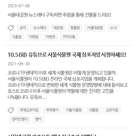
2023-07-08
서울대공원 뉴스레터 구독하면 추첨을 통해 선물을 드려요!
공지
뉴스레터
대공원
동물원
서울대공원
소식
식물원
이메일
이벤트
카카오톡
10.5(화) 유튜브로 서울식물원 국제 심포지엄 시청하세요!
2021-09-30
코로나19 팬데믹 이후 세계 식물원은 어떻게 운영되고 있을까.
서울식물원이 10.5(화) 온라인 국제 심포지엄을 개최합니다.
코로나19 팬데믹으로 변화한 세계 식물원 운영방향에 대해 들어보고
포스트코로나 이후 서울식물원의 역할에 대한 진지한 고민을
나눠봅니다. 유튜브 ...
국제심포지엄
국제행사
서울식물원
식물원
심포지엄
온라인행사
행사