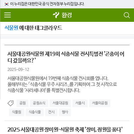
이 누리집은 대한민국 공식 전자정부 누리집입니다.
환경
식물원
에 대한 태그클라우드
서울대공원식물원 제19회 식충식물 전시특별전 '곤충이 어
디 갔을까요?'
2025-09-12
서울대공원식물원에서 19번째 식충식물 전시회를 엽니다.
올해부터는 「식충식물 우주 시리즈」를 기획하여 그 첫 시작으로
식충식물 ‘사라세니아’를 특별전시합니다.
공원
공원소식
서울대공원
서울시
서울의공원
식물원
식충식물
전시
행사
2025 서울대공원 장미원·식물원 축제 '장미, 정원을 품다'