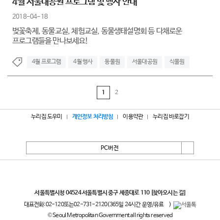
4월 서울대공원 프로그램 및 행사 안내
2018-04-18
벚꽃축제, 동물교실, 체험교실, 동물생태설명회 등 다채로운
프로그램들을 만나보세요!
4월 프로그램
4월 행사
동물원
서울대공원
식물원
1
2
누리집 도우미
개인정보 처리방침
이용약관
누리집 바로잡기
PC버전
서울특별시
서울특별시청 04524 서울특별시 중구 세종대로 110
[찾아오시는 길]
대표전화:
02-120
또는
02-731-2120
(365일 24시간 운영/유료
)
© Seoul Metropolitan Government all rights reserved