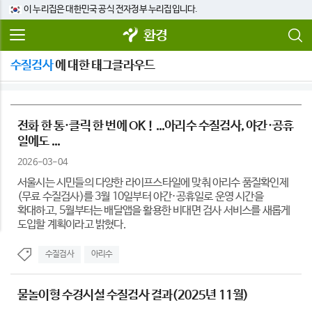
이 누리집은 대한민국 공식 전자정부 누리집입니다.
환경
수질검사
에 대한 태그클라우드
전화 한 통·클릭 한 번에 OK！...아리수 수질검사, 야간·공휴
일에도 ...
2026-03-04
서울시는 시민들의 다양한 라이프스타일에 맞춰 아리수 품질확인제
(무료 수질검사)를 3월 10일부터 야간·공휴일로 운영 시간을
확대하고, 5월부터는 배달앱을 활용한 비대면 검사 서비스를 새롭게
도입할 계획이라고 밝혔다.
수질검사
아리수
물놀이형 수경시설 수질검사 결과(2025년 11월)