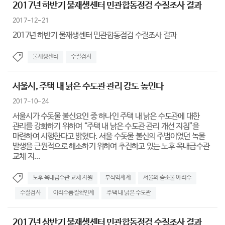
2017년 하반기 물재생센터 민관합동점검 수질조사 결과
2017-12-21
2017년 하반기 물재생센터 민관합동점검 수질조사 결과
물재생센터
수질검사
서울시, 주택 내 낡은 수도관 관리 강도 높인다
2017-10-24
서울시가 수돗물 불신요인 중 하나인 주택 내 낡은 수도관에 대한
관리를 강화하기 위하여 “주택 내 낡은 수도관 관리 개선 지침”을
마련하여 시행한다고 밝혔다. 서울 수돗물 불신의 주범이었던 녹물
발생을 근원적으로 해소하기 위하여 추진하고 있는 노후 옥내급수관
교체 지...
노후 옥내급수관 교체 지원
부식억제제
서울의 숟소물 아리수
수질검사
아리수품질확인제
주택 내 낡은 수도관
2017년 상반기 물재생센터 민관합동점검 수질조사 결과