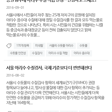
공원 음수대 아리수 수질 적합 판정…안심하고 드세요!
2016-09-01
서울시에서 시민들이 자주 찾는 25개 자치구의 공원에 설치된
아리수 음수대 수질에 대해 정밀 수질검사를 한 결과 모두 먹는물로
적합한 것으로 나타났다. 특히 시는 시민들의 건강을 위협하는 니켈
등 중금속과 총대장균군 등이 전혀 검출되지 않았다고 밝혀
먹는물로서의 수돗물...
170개 항목
미네랄
서울의 수돗물 아리수
수돗물
수돗물 안전성
수질검사
아리수 수질 적합
아리수 음수대
서울 아리수 수질검사, 국제 기준보다 더 깐깐해진다
2016-08-02
서울시 수돗물의 수질검사 항목이 세계보건기구(WHO) 권장
항목보다 늘어나고, 방사성 물질에 대한 검사 항목이 추가되는 등
아리수 수질 관리가 더욱 깐깐해진다. 서울시는 시민들에게 더욱
안전한 수돗물을 공급하기 위해 아리수의 정기적인 수질검사 항목을
지난해 164항목...