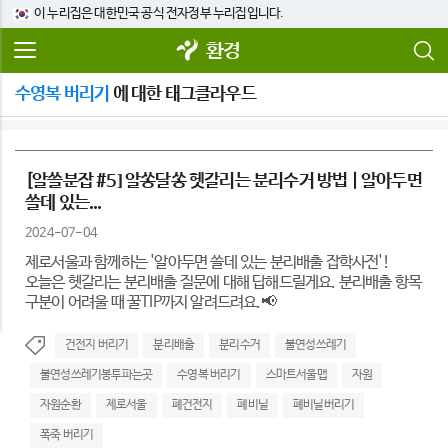
이 누리집은 대한민국 공식 전자정부 누리집입니다.
환경
수영복 버리기
에 대한 태그클라우드
[알쓸분잡 #5] 알쏭달쏭 헷갈리는 분리수거 방법 | 알아두면
쓸데 있는...
2024-07-04
제로서울과 함께하는 '알아두면 쓸데 있는 분리배출 잡학사전'!
오늘은 헷갈리는 분리배출 질문에 대해 답해드릴게요. 분리배출 항목
구분이 어려울 때 꿀TIP까지 알려드려요.📢
건전지 버리기
분리배출
분리수거
불연성쓰레기
불연성쓰레기봉투파는곳
수영복 버리기
스마트서울맵
자원
자원순환
제로서울
폐건전지
폐비닐
폐비닐버리기
폭죽 버리기