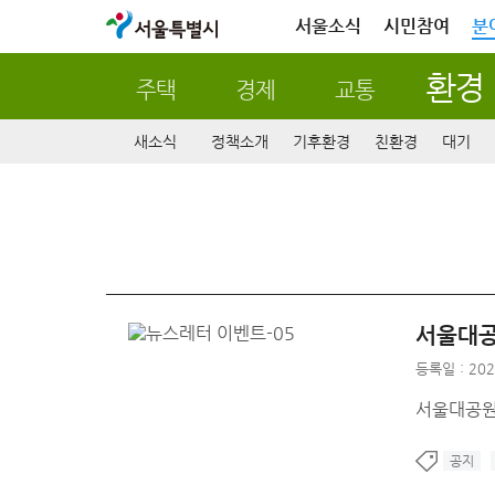
서울특별시
서울소식
시민참여
분
환경
주택
경제
교통
새소식
정책소개
기후환경
친환경
대기
서울대공
등록일 : 202
서울대공원
공지