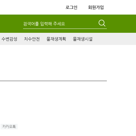
로그인
회원가입
검색어를 입력해 주세요
수변감성
치수안전
물재생계획
물재생시설
카카오톡