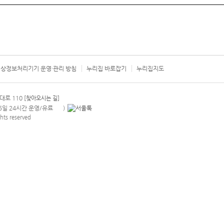
상정보처리기기 운영·관리 방침
누리집 바로잡기
누리집지도
서울시 카
대로 110
[찾아오시는 길]
365일 24시간 운영/유료
)
안내팝업 열기
hts reserved