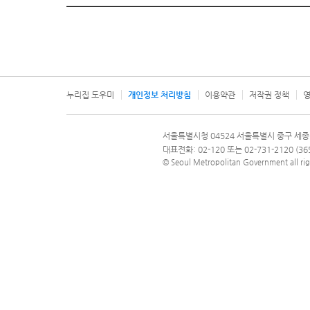
누리집 도우미
개인정보 처리방침
이용약관
저작권 정책
영
서울특별시
서울특별시청 04524 서울특별시 중구 세종
문의 전화번호 120, 120 다산콜재단
대표전화: 02-120 또는 02-731-2120 (
© Seoul Metropolitan Government all rig