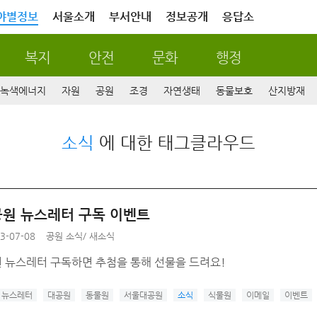
야별정보
서울소개
부서안내
정보공개
응답소
복지
안전
문화
행정
녹색에너지
자원
공원
조경
자연생태
동물보호
산지방재
소식
에 대한 태그클라우드
원 뉴스레터 구독 이벤트
3-07-08
공원 소식
/
새소식
 뉴스레터 구독하면 추첨을 통해 선물을 드려요!
뉴스레터
대공원
동물원
서울대공원
소식
식물원
이메일
이벤트