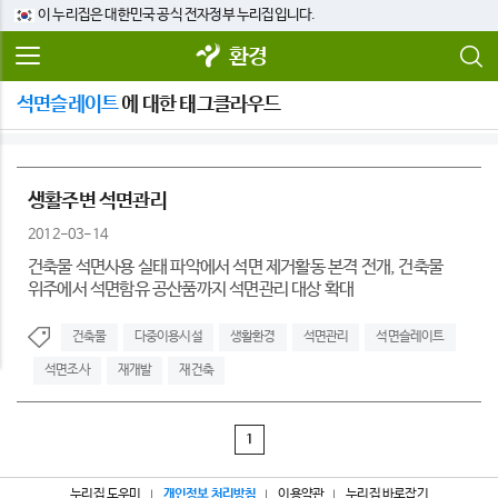
이 누리집은 대한민국 공식 전자정부 누리집입니다.
환경
석면슬레이트
에 대한 태그클라우드
생활주변 석면관리
2012-03-14
건축물 석면사용 실태 파악에서 석면 제거활동 본격 전개, 건축물
위주에서 석면함유 공산품까지 석면관리 대상 확대
건축물
다중이용시설
생활환경
석면관리
석면슬레이트
석면조사
재개발
재건축
1
누리집 도우미
개인정보 처리방침
이용약관
누리집 바로잡기