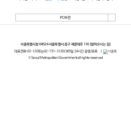
PC버전
서울특별시
서울특별시청 04524 서울특별시 중구 세종대로 110
[찾아오시는 길]
대표전화:
02-120
또는
02-731-2120
(365일 24시간 운영/유료
)
© Seoul Metropolitan Government all rights reserved