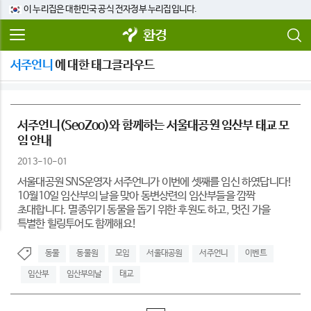
이 누리집은 대한민국 공식 전자정부 누리집입니다.
환경
서주언니
에 대한 태그클라우드
서주언니(SeoZoo)와 함께하는 서울대공원 임산부 태교 모
임 안내
2013-10-01
서울대공원 SNS운영자 서주언니가 이번에 셋째를 임신 하였답니다!
10월10일 임산부의 날을 맞아 동변상련의 임산부들을 깜짝
초대합니다. 멸종위기 동물을 돕기 위한 후원도 하고, 멋진 가을
특별한 힐링투어도 함께해요!
동물
동물원
모임
서울대공원
서주언니
이벤트
임산부
임산부의날
태교