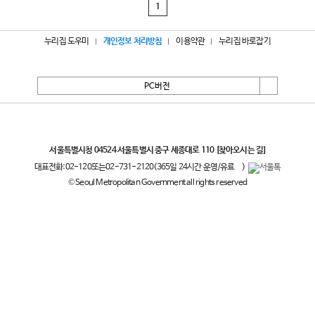
1
누리집 도우미
개인정보 처리방침
이용약관
누리집 바로잡기
PC버전
서울특별시
서울특별시청 04524 서울특별시 중구 세종대로 110
[찾아오시는 길]
대표전화:
02-120
또는
02-731-2120
(365일 24시간 운영/유료
)
© Seoul Metropolitan Government all rights reserved