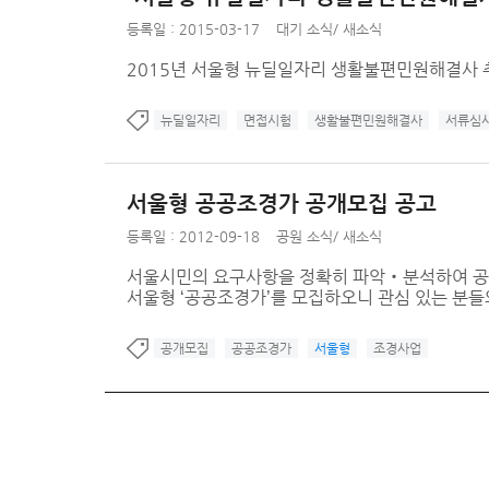
등록일 : 2015-03-17
대기 소식
/
새소식
2015년 서울형 뉴딜일자리 생활불편민원해결사 
뉴딜일자리
면접시험
생활불편민원해결사
서류심
서울형 공공조경가 공개모집 공고
등록일 : 2012-09-18
공원 소식
/
새소식
서울시민의 요구사항을 정확히 파악‧분석하여 공원녹지
서울형 ‘공공조경가’를 모집하오니 관심 있는 분들
공개모집
공공조경가
서울형
조경사업