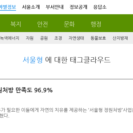
야별정보
서울소개
부서안내
정보공개
응답소
복지
안전
문화
행정
녹색에너지
자원
공원
조경
자연생태
동물보호
산지방재
서울형
에 대한 태그클라우드
처방 만족도 96.9%
가 필요한 이들에게 자연의 치유를 제공하는 ‘서울형 정원처방’사업을
혔다.