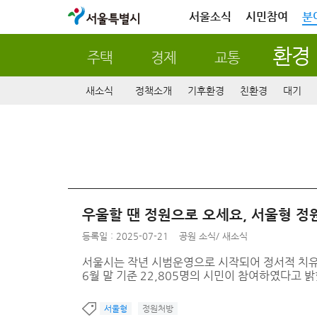
서울특별시
서울소식
시민참여
분
환경
주택
경제
교통
새소식
정책소개
기후환경
친환경
대기
우울할 땐 정원으로 오세요, 서울형 정원
등록일 : 2025-07-21
공원 소식
/
새소식
서울시는 작년 시범운영으로 시작되어 정서적 치유
6월 말 기준 22,805명의 시민이 참여하였다고 밝
서울형
정원처방