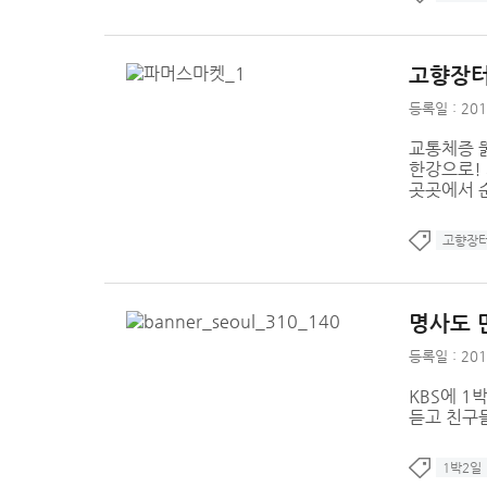
고향장터
등록일 : 201
교통체증 
한강으로! 
곳곳에서 순회
고향장
명사도 
등록일 : 201
KBS에 1
듣고 친구
1박2일