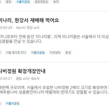
식
몽땅
서울의공원
중랑캠핑장
축제
미나리, 한강서 재배해 먹어요
3-05-29
새소식
/
한강 소식
할머니로부터 전해 듣던 ‘미나리꽝’, 이제 미나리꽝은 서울에서 더 이
상큼함을 만날 수 있습니다.
성
서울 꽃으로 피다
서울의공원
자연생태
환경
나비정원 확장개장안내
3-05-21
공원 소식
/
새소식
세번째 규모이며, 서울에서 유일한 나비정원 2배의 크기로 확장하여
 배추흰나비 성충뿐만아니라 애벌레와 번데기도 관찰할 수 있습니다.
식
서울의공원