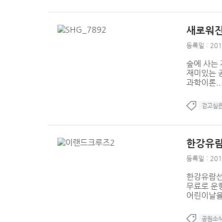
새로워진
등록일 : 201
숲에 사는 
재미있는 
과학이론..
걷고싶
한강유람
등록일 : 201
한강유람선
무료로 운항
어린이날을 
공원소