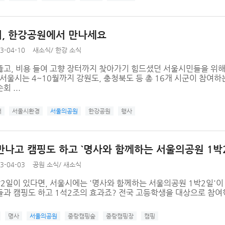
, 한강공원에서 만나세요
3-04-10
새소식
/
한강 소식
뚫고, 비용 들여 고향 장터까지 찾아가기 힘드셨던 서울시민들을 위해
서울시는 4~10월까지 강원도, 충청북도 등 총 16개 시군이 참여
 ...
터
서울시환경
서울의공원
한강공원
행사
만나고 캠핑도 하고 `명사와 함께하는 서울의공원 1박
3-04-03
공원 소식
/
새소식
박2일이 있다면, 서울시에는 '명사와 함께하는 서울의공원 1박2일'
들과 캠핑도 하고 1석2조의 효과죠? 전국 고등학생을 대상으로 참여
명사
서울의공원
중랑캠핑숲
중랑캠핑장
캠핑