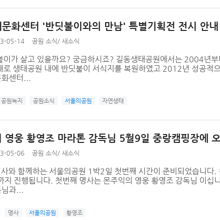
문화센터 '반딧불이와의 만남' 특별기획전 전시 안내
3-05-14
공원 소식
/
새소식
불이가 살고 있을까요? 궁금하시죠? 길동생태공원에서는 2004년부
대로 생태공원 내에 반딧불이 서식지를 복원하였고 2012년 성공적으
화센터...
공원녹지
공원소식
서울의공원
자연생태
 영웅 황영조 마라톤 감독님 5월9일 중랑캠핑장에 
3-05-06
공원 소식
/
새소식
명사와 함께하는 서울의공원 1박2일 첫번째 시간이 준비되었습니다. 첫
)까지 진행됩니다. 첫번째 명사는 몬주익의 영웅 황영조 감독님 이십
과...
명사
서울의공원
황영조