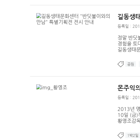
길동생태
등록일 : 201
정말 반딧
경험을 토
길동생태문
공원
몬주익의
등록일 : 201
2013년 
10일 (금
황영조감독님
1박2일