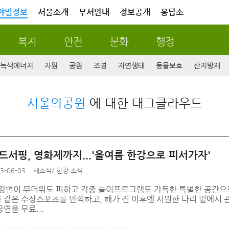
야별정보
서울소개
부서안내
정보공개
응답소
복지
안전
문화
행정
녹색에너지
자원
공원
조경
자연생태
동물보호
산지방재
서울의공원
에 대한 태그클라우드
윈드서핑, 영화제까지...'올여름 한강으로 피서가자'
3-06-03
새소식
/
한강 소식
한강변이 무더위도 피하고 각종 놀이프로그램도 가득한 특별한 공간으
같은 수상스포츠를 만끽하고, 해가 진 이후엔 시원한 다리 밑에서 관
연을 무료...