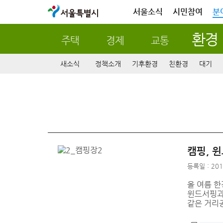
서울특별시
서울소식
시민참여
분
환경
주택
경제
교통
새소식
정책소개
기후환경
친환경
대기
캠핑, 
등록일 : 201
올 여름 
윈드서핑과 
같은 거리공