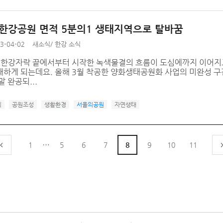
 한강공원 면적 5분의1 생태지역으로 탈바꿈
3-04-02
새소식
/
한강 소식
서 한강자락 끝에서부터 시작한 녹색물결의 흐름이 도심에까지 이어지
하게 되는데요. 올해 3월 착공한 양화생태공원화 사업의 미완성 구간(
말 완공되...
식
공원조성
생활환경
서울의공원
자연생태
…
1
5
6
7
8
9
10
11