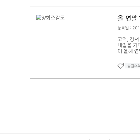
올 연말
등록일 : 201
고덕, 강
내일을 기대
이 올해 연
공원소