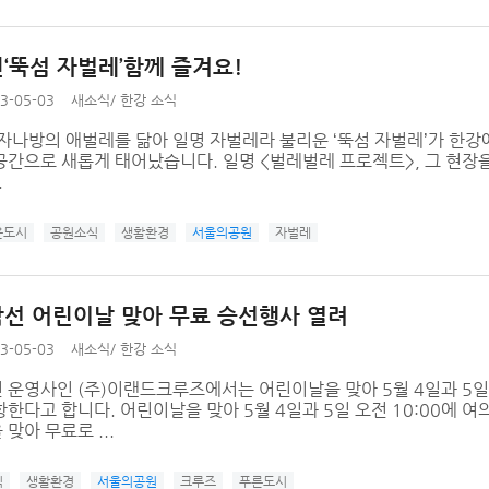
‘뚝섬 자벌레’함께 즐겨요!
3-05-03
새소식
/
한강 소식
자나방의 애벌레를 닮아 일명 자벌레라 불리운 ‘뚝섬 자벌레’가 한강에
공간으로 새롭게 태어났습니다. 일명 <벌레벌레 프로젝트>, 그 현장
.
은도시
공원소식
생활환경
서울의공원
자벌레
선 어린이날 맞아 무료 승선행사 열려
3-05-03
새소식
/
한강 소식
 운영사인 (주)이랜드크루즈에서는 어린이날을 맞아 5월 4일과 5일 
한다고 합니다. 어린이날을 맞아 5월 4일과 5일 오전 10:00에 
맞아 무료로 ...
식
생활환경
서울의공원
크루즈
푸른도시