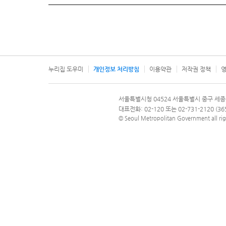
누리집 도우미
개인정보 처리방침
이용약관
저작권 정책
영
서울특별시
서울특별시청 04524 서울특별시 중구 세종
문의 전화번호 120, 120 다산콜재단
대표전화: 02-120 또는 02-731-2120 (
© Seoul Metropolitan Government all rig