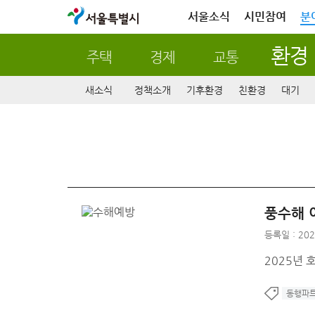
서울특별시
서울소식
시민참여
분
환경
주택
경제
교통
새소식
정책소개
기후환경
친환경
대기
풍수해 
등록일 : 202
2025년 
동행파