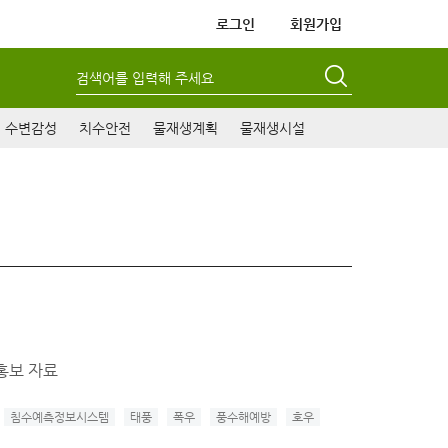
로그인
회원가입
검색어를 입력해 주세요
수변감성
치수안전
물재생계획
물재생시설
 홍보 자료
침수예측정보시스템
태풍
폭우
풍수해예방
호우