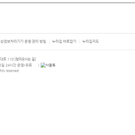
상정보처리기기 운영·관리 방침
누리집 바로잡기
누리집지도
서울시 카
대로 110
[찾아오시는 길]
365일 24시간 운영/유료
)
안내팝업 열기
hts reserved