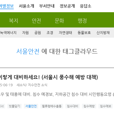
야별정보
서울소개
부서안내
정보공개
응답소
복지
안전
문화
행정
녹색에너지
자원
공원
조경
자연생태
동물보호
산지방재
서울안전
에 대한 태그클라우드
이렇게 대비하세요! (서울시 풍수해 예방 대책)
5-06-19
새소식
/
치수안전 소식
호우 및 태풍에 대비. 침수 예경보, 지하공간 침수 대비 시민행동요령
트너
빗물담기
서울안전
월류형배수홈통
침수대비
침수예방
침수예보