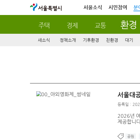
서울특별시
서울소식
시민참여
분
환경
주택
경제
교통
새소식
정책소개
기후환경
친환경
대기
서울대공
등록일 : 202
2026년 
제공합니다.
공원