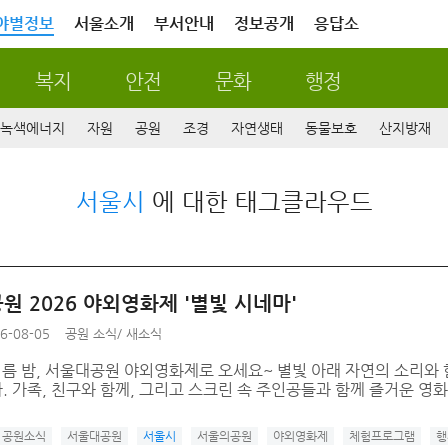
야별정보
서울소개
부서안내
정보공개
응답소
복지
안전
문화
행정
녹색에너지
자원
공원
조경
자연생태
동물보호
산지방재
서울시
에 대한 태그클라우드
원 2026 야외영화제 '별빛 시네마'
6-08-05
공원 소식
/
새소식
여름 밤, 서울대공원 야외영화제로 오세요~ 별빛 아래 자연의 소리와
 가족, 친구와 함께, 그리고 스크린 속 주인공들과 함께 즐거운 영화
공원소식
서울대공원
서울시
서울의공원
야외영화제
체험프로그램
행