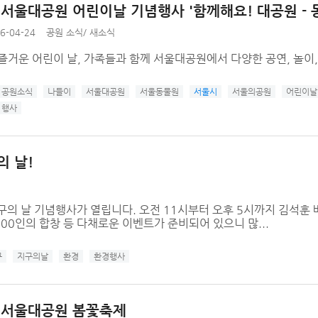
년 서울대공원 어린이날 기념행사 '함께해요! 대공원 - 
6-04-24
공원 소식
/
새소식
즐거운 어린이 날, 가족들과 함께 서울대공원에서 다양한 공연, 놀이
공원소식
나들이
서울대공원
서울동물원
서울시
서울의공원
어린이날
행사
의 날!
지구의 날 기념행사가 열립니다. 오전 11시부터 오후 5시까지 김석훈
00인의 합창 등 다채로운 이벤트가 준비되어 있으니 많...
구
지구의날
환경
환경행사
년 서울대공원 봄꽃축제