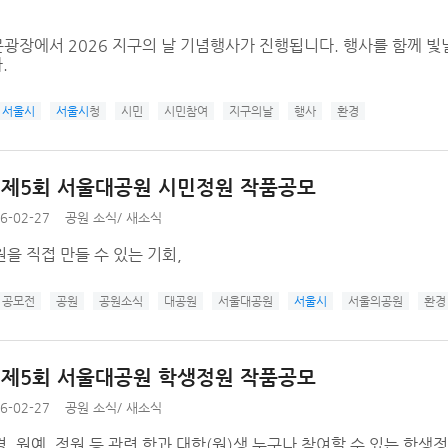
문광장에서 2026 지구의 날 기념행사가 진행됩니다. 행사를 함께 빛낼
.
서울시
서울시
청
시민
시민참여
지구의날
행사
환경
년 제5회 서울대공원 시민정원 작품공모
6-02-27
공원 소식
/
새소식
을 직접 만들 수 있는 기회,
공모전
공원
공원소식
대공원
서울대공원
서울시
서울의공원
환경
년 제5회 서울대공원 학생정원 작품공모
6-02-27
공원 소식
/
새소식
, 원예, 정원 등 관련 학과 대학(원)생 누구나 참여할 수 있는 학