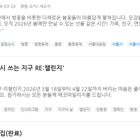
6-03-24
공원 소식
/
새소식
에서 벚꽃을 비롯한 다채로운 봄꽃들이 아름답게 펼쳐집니다. 오감
 오직 2026년 봄에만 만날 수 있는 선물 같은 시간! 가족, 친구,
~
공원소식
벚꽃
벚꽃축제
봄꽃
봄꽃축제
서울대공원
서울시
서울시
시 쓰는 지구 RE:챌린지'
구 리챌린지 2026년 3월 18일부터 4월 22일까지 버리는 마음은
요. 참가하시는 모든 분들께 에코마일리지를 드립니다.
온라인
인스타그램
지구
지구의 날
챌린지
친환경
캠페인
환경
집(완료)