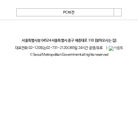
PC버전
서울특별시
서울특별시청 04524 서울특별시 중구 세종대로 110
[찾아오시는 길]
대표전화:
02-120
또는
02-731-2120
(365일 24시간 운영/유료
)
© Seoul Metropolitan Government all rights reserved