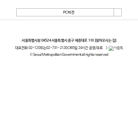
PC버전
서울특별시
서울특별시청 04524 서울특별시 중구 세종대로 110
[찾아오시는 길]
대표전화:
02-120
또는
02-731-2120
(365일 24시간 운영/유료
)
© Seoul Metropolitan Government all rights reserved