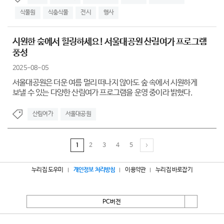
식물원
식충식물
전시
행사
시원한 숲에서 힐링하세요! 서울대공원 산림여가 프로그램
풍성
2025-08-05
서울대공원은 더운 여름 멀리 떠나지 않아도 숲 속에서 시원하게
보낼 수 있는 다양한 산림여가 프로그램을 운영 중이라 밝혔다.
산림여가
서울대공원
1
2
3
4
5
누리집 도우미
개인정보 처리방침
이용약관
누리집 바로잡기
PC버전