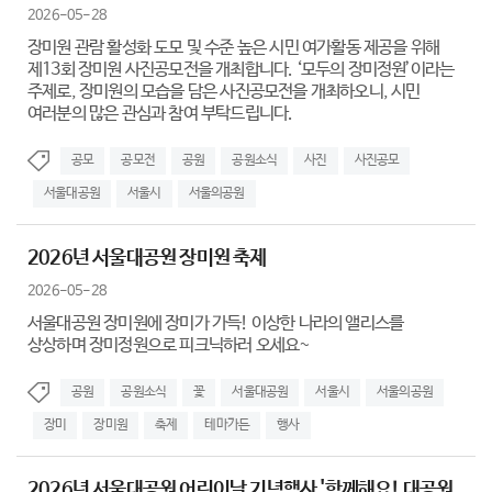
2026-05-28
장미원 관람 활성화 도모 및 수준 높은 시민 여가활동 제공을 위해
제13회 장미원 사진공모전을 개최합니다. ‘모두의 장미정원’이라는
주제로, 장미원의 모습을 담은 사진공모전을 개최하오니, 시민
여러분의 많은 관심과 참여 부탁드립니다.
공모
공모전
공원
공원소식
사진
사진공모
서울대공원
서울시
서울의공원
2026년 서울대공원 장미원 축제
2026-05-28
서울대공원 장미원에 장미가 가득! 이상한 나라의 앨리스를
상상하며 장미정원으로 피크닉하러 오세요~
공원
공원소식
꽃
서울대공원
서울시
서울의공원
장미
장미원
축제
테마가든
행사
2026년 서울대공원 어린이날 기념행사 '함께해요! 대공원