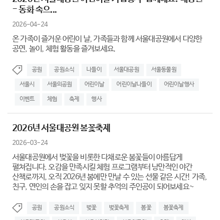
- 동화 속으...
2026-04-24
온 가족이 즐거운 어린이 날, 가족들과 함께 서울대공원에서 다양한
공연, 놀이, 체험 활동을 즐겨보세요.
공원
공원소식
나들이
서울대공원
서울동물원
서울시
서울의공원
어린이날
어린이날나들이
어린이날행사
이벤트
체험
축제
행사
2026년 서울대공원 봄꽃축제
2026-03-24
서울대공원에서 벚꽃을 비롯한 다채로운 봄꽃들이 아름답게
펼쳐집니다. 오감을 만족시킬 체험 프로그램부터 낭만적인 야간
산책로까지, 오직 2026년 봄에만 만날 수 있는 선물 같은 시간! 가족,
친구, 연인의 손을 잡고 잊지 못할 추억의 주인공이 되어보세요~
공원
공원소식
벚꽃
벚꽃축제
봄꽃
봄꽃축제