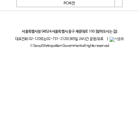
PC버전
서울특별시
서울특별시청 04524 서울특별시 중구 세종대로 110
[찾아오시는 길]
대표전화:
02-120
또는
02-731-2120
(365일 24시간 운영/유료
)
© Seoul Metropolitan Government all rights reserved