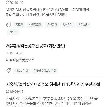
2020-10-19
용산기지 사진 공모전(10.19~12.04) 용산미군기지에 얽힌
여러분의 이야기가 담긴 사진을 보내주세요.
공모전
사진공모전
용산공원
용산기지
추억소환
카투사
서울환경작품공모전 공고(기간 연장)
2019-04-23
서울환경작품공모전
사진공모전
서울환경작품공모전
서울시,‘꿀꺽꿀꺽 아리수와 함께한 111년’사진 공모전 개최
2019-04-15
서울시 상수도사업본부는 “본부 발족 30년, 수돗물 통수 111년”을
맞아 아리수 음용문화 확산을 위해 ‘꿀꺽꿀꺽 아리수와 함께한