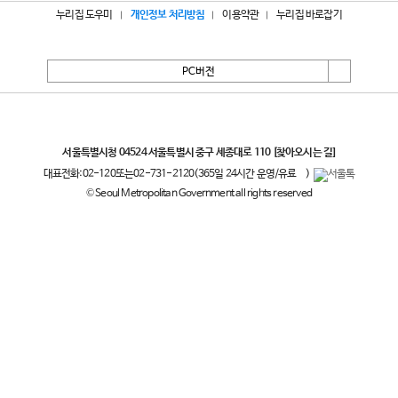
누리집 도우미
개인정보 처리방침
이용약관
누리집 바로잡기
PC버전
서울특별시
서울특별시청 04524 서울특별시 중구 세종대로 110
[찾아오시는 길]
대표전화:
02-120
또는
02-731-2120
(365일 24시간 운영/유료
)
© Seoul Metropolitan Government all rights reserved