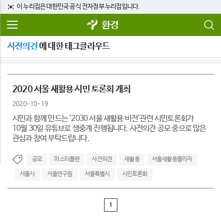
이 누리집은 대한민국 공식 전자정부 누리집입니다.
환경
사전의견
에 대한 태그클라우드
2020 서울 새활용 시민 토론회 개최
2020-10-19
시민과 함께 만드는 '2030 서울 새활용 비전'관련 시민토론회가
10월 30일 유튜브로 생중계 진행됩니다. 사전의견 공모 중으로 많은
관심과 참여 부탁드립니다.
공모
마스터플랜
사전의견
새활용
서울새활용플라자
서울시
서울연구원
서울특별시
시민토론회
1