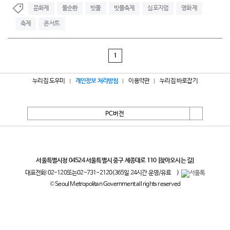
문화제
물순환
빗물
빗물축제
심포지엄
영화제
축제
콘서트
1
누리집 도우미
개인정보 처리방침
이용약관
누리집 바로잡기
PC버전
서울특별시
서울특별시청 04524 서울특별시 중구 세종대로 110
[찾아오시는 길]
대표전화:
02-120
또는
02-731-2120
(365일 24시간 운영/유료
)
© Seoul Metropolitan Government all rights reserved