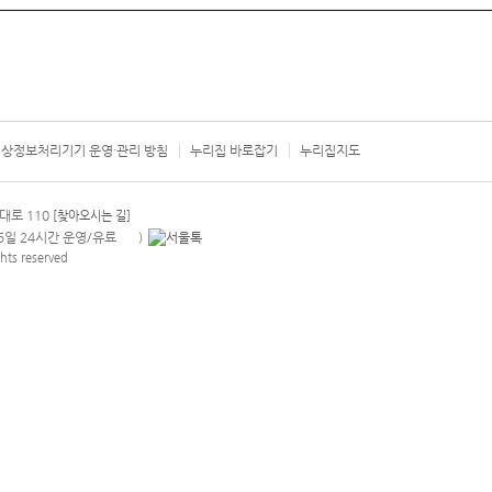
상정보처리기기 운영·관리 방침
누리집 바로잡기
누리집지도
서울시 카
대로 110
[찾아오시는 길]
365일 24시간 운영/유료
)
안내팝업 열기
hts reserved