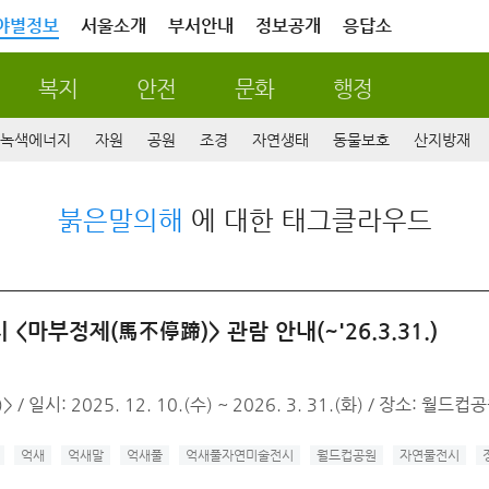
야별정보
서울소개
부서안내
정보공개
응답소
복지
안전
문화
행정
녹색에너지
자원
공원
조경
자연생태
동물보호
산지방재
붉은말의해
에 대한 태그클라우드
마부정제(馬不停蹄)> 관람 안내(~'26.3.31.)
시: 2025. 12. 10.(수) ~ 2026. 3. 31.(화) / 장소: 월
억새
억새말
억새풀
억새풀자연미술전시
월드컵공원
자연물전시