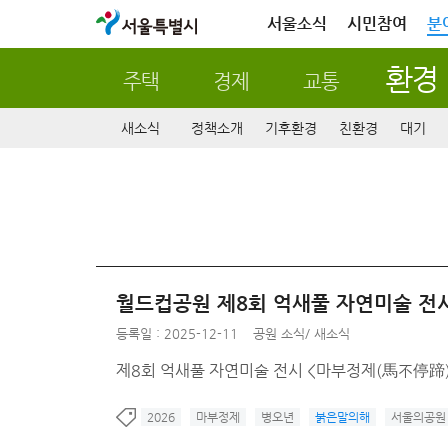
서울특별시
서울소식
시민참여
분
환경
주택
경제
교통
새소식
정책소개
기후환경
친환경
대기
월드컵공원 제8회 억새풀 자연미술 전시 <
등록일 : 2025-12-11
공원 소식
/
새소식
제8회 억새풀 자연미술 전시 <마부정제(馬不停蹄)> / 일
2026
마부정제
병오년
붉은말의해
서울의공원