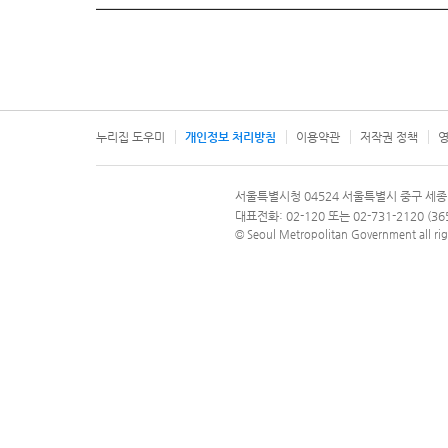
누리집 도우미
개인정보 처리방침
이용약관
저작권 정책
영
서울특별시
서울특별시청 04524 서울특별시 중구 세종
문의 전화번호 120, 120 다산콜재단
대표전화: 02-120 또는 02-731-2120 (
© Seoul Metropolitan Government all rig