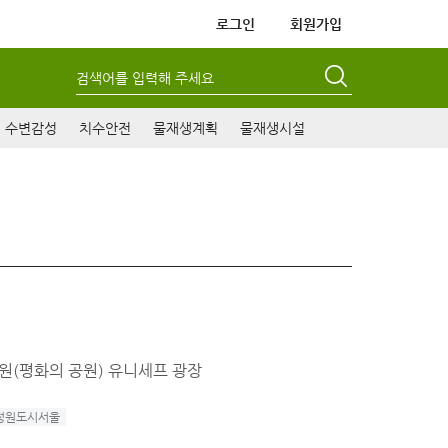
로그인
회원가입
검색어를 입력해 주세요
수변감성
치수안전
물재생계획
물재생시설
드컵공원(평화의 공원) 유니세프 광장
정원도시서울