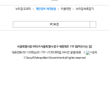
누리집 도우미
개인정보 처리방침
이용약관
누리집 바로잡기
PC버전
서울특별시
서울특별시청 04524 서울특별시 중구 세종대로 110
[찾아오시는 길]
대표전화:
02-120
또는
02-731-2120
(365일 24시간 운영/유료
)
© Seoul Metropolitan Government all rights reserved