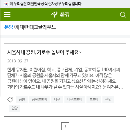
이 누리집은 대한민국 공식 전자정부 누리집입니다.
환경
분양
에 대한 태그클라우드
서울시내 공원, 가로수 돌보아 주세요~
2013-06-27
현재 유치원, 어린이집, 학교, 종교단체, 기업, 동호회 등 140여개의
단체가 서울의 공원을 서울시와 함께 가꾸고 있어요. 아직 많은
공원이 남아 있어요. 내 공원을 가지고 싶으신 단체는 신청하세요.
거리의 가로수도 내 나무가 될 수 있다는 사실 아시지요? 눈여겨본 ...
공원
공원돌보미
나무
나무돌보미
돌보미
분양
입양
1