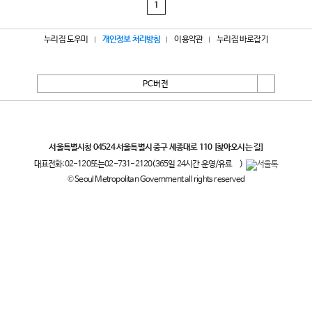
1
누리집 도우미
개인정보 처리방침
이용약관
누리집 바로잡기
PC버전
서울특별시
서울특별시청 04524 서울특별시 중구 세종대로 110
[찾아오시는 길]
대표전화:
02-120
또는
02-731-2120
(365일 24시간 운영/유료
)
© Seoul Metropolitan Government all rights reserved