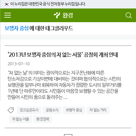
이 누리집은 대한민국 공식 전자정부 누리집입니다.
환경
보행자 중심
에 대한 태그클라우드
'2013년 보행자 중심의 차 없는 서울' 공청회 개최 안내
2013-07-10
‘차 없는 날’의 의미는 광의적으로는 지구온난화에 따른
탄소저감으로 기상이변에 대비하는 것이며 협의적으로는 시민의
보행권을 일부나마 회복하여 자동차가 점령한 도시의 일부거리를
1년에 단 하루만이라도 시민들이 마음껏 보행할 수 있는 공간을
만들어 시민의 품으로 돌려주는 ...
걷고싶은도시
공원소식
보행자 중심
차 없는 거리
차 없는 서울
환경정책