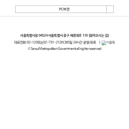
PC버전
서울특별시
서울특별시청 04524 서울특별시 중구 세종대로 110
[찾아오시는 길]
대표전화:
02-120
또는
02-731-2120
(365일 24시간 운영/유료
)
© Seoul Metropolitan Government all rights reserved