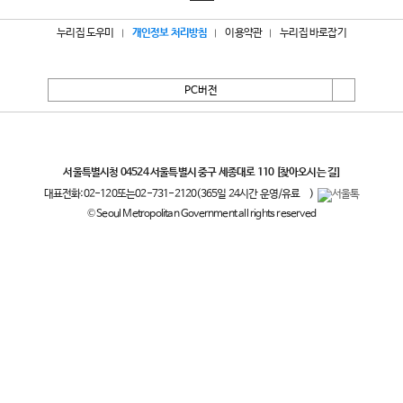
누리집 도우미
개인정보 처리방침
이용약관
누리집 바로잡기
PC버전
서울특별시
서울특별시청 04524 서울특별시 중구 세종대로 110
[찾아오시는 길]
대표전화:
02-120
또는
02-731-2120
(365일 24시간 운영/유료
)
© Seoul Metropolitan Government all rights reserved