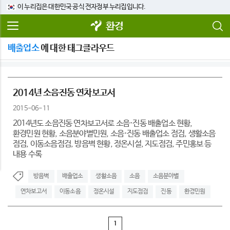
이 누리집은 대한민국 공식 전자정부 누리집입니다.
환경
배출업소
에 대한 태그클라우드
2014년 소음진동 연차보고서
2015-06-11
2014년도 소음진동 연차보고서로 소음·진동 배출업소 현황,
환경민원 현황, 소음분야별민원, 소음·진동 배출업소 점검, 생활소음
점검, 이동소음점검, 방음벽 현황, 정온시설, 지도점검, 주민홍보 등
내용 수록
방음벽
배출업소
생활소음
소음
소음분야별
연차보고서
이동소음
정온시설
지도점검
진동
환경민원
1