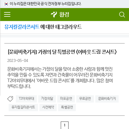
이 누리집은 대한민국 공식 전자정부 누리집입니다.
환경
뮤지컬갈라콘서트
에 대한 태그클라우드
[문화비축기지] 가정의 달 특별공연 <어바웃 드림 콘서트>
2023-05-04
문화비축기지에서는 가정의 달을 맞아 소중한 사람과 함께 멋진
추억을 만들 수 있도록 자연과 건축물이 어우러진 문화비축기지
T2야외무대에서 ‘어바웃 드림 콘서트’를 개최합니다. 많은 참여
부탁드립니다. ​
T2야외무대
가정의달
마포공연
무료공연
문화비축기지
뮤지컬갈라콘서트
사전예약
특별공연
1