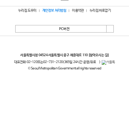
누리집 도우미
개인정보 처리방침
이용약관
누리집 바로잡기
PC버전
서울특별시
서울특별시청 04524 서울특별시 중구 세종대로 110
[찾아오시는 길]
대표전화:
02-120
또는
02-731-2120
(365일 24시간 운영/유료
)
© Seoul Metropolitan Government all rights reserved