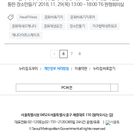
통한 장소만들기' 2018. 11. 29(목) 13:00 ~18:00 T6 원형회의실
Assaf Weisz
문화비축기지
문화비축기지투어
문화재새으캐나다
문화재생공간
장소만들기
지구협력네트워크
캐나다아트스케이프
6
7
8
누리집 도우미
개인정보 처리방침
이용약관
누리집 바로잡기
PC버전
서울특별시
서울특별시청 04524 서울특별시 중구 세종대로 110
[찾아오시는 길]
대표전화:
02-120
또는
02-731-2120
(365일 24시간 운영/유료
)
© Seoul Metropolitan Government all rights reserved