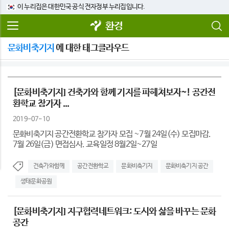
이 누리집은 대한민국 공식 전자정부 누리집입니다.
환경
문화비축기지
에 대한 태그클라우드
[문화비축기지] 건축가와 함께 기지를 파헤쳐보자~! 공간전
환학교 참가자 ...
2019-07-10
문화비축기지 공간전환학교 참가자 모집 ~7월 24일(수) 모집마감.
7월 26일(금) 면접심사. 교육일정 8월2일~27일
건축가와함께
공간전환학교
문화비축기지
문화비축기지 공간
생태문화공원
[문화비축기지] 지구협력네트워크: 도시와 삶을 바꾸는 문화
공간